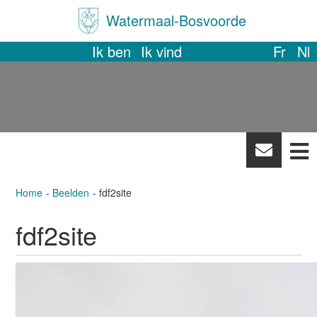
Watermaal-Bosvoorde
Ik ben
Ik vind
Fr
Nl
News
letter
Home
Beelden
fdf2site
fdf2site