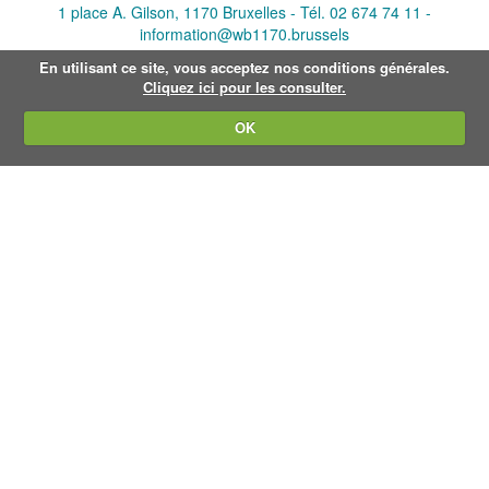
v
1 place A. Gilson, 1170 Bruxelles -
Tél. 02 674 74 11
-
a
information@wb1170.brussels
n
d
En utilisant ce site, vous acceptez nos conditions générales.
e
Cliquez ici pour les consulter.
a
f
OK
b
e
e
l
d
i
n
g
.
.
.