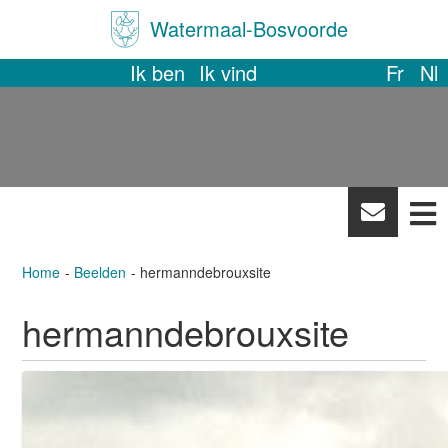
Watermaal-Bosvoorde
Ik ben
Ik vind
Fr
Nl
News
letter
Home
Beelden
hermanndebrouxsite
hermanndebrouxsite