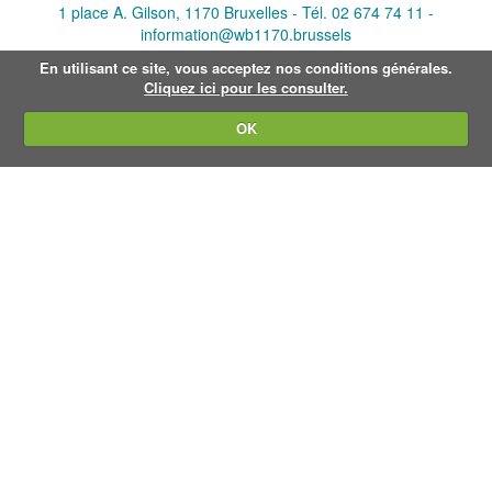
v
1 place A. Gilson, 1170 Bruxelles -
Tél. 02 674 74 11
-
a
information@wb1170.brussels
n
d
En utilisant ce site, vous acceptez nos conditions générales.
e
Cliquez ici pour les consulter.
a
f
OK
b
e
e
l
d
i
n
g
.
.
.