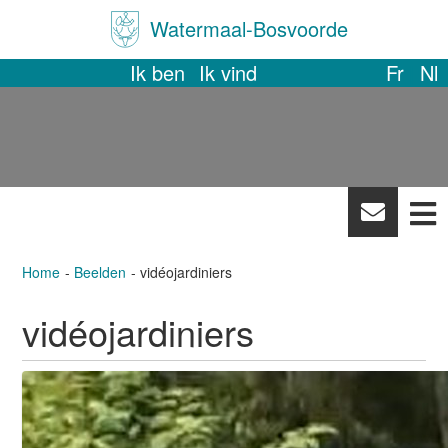
Watermaal-Bosvoorde
Ik ben
Ik vind
Fr
Nl
News
letter
Home
Beelden
vidéojardiniers
vidéojardiniers