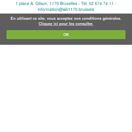
v
1 place A. Gilson, 1170 Bruxelles -
Tél. 02 674 74 11
-
a
information@wb1170.brussels
n
d
En utilisant ce site, vous acceptez nos conditions générales.
e
Cliquez ici pour les consulter.
a
f
OK
b
e
e
l
d
i
n
g
.
.
.