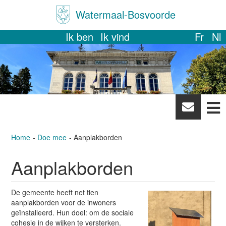
Watermaal-Bosvoorde
Ik ben
Ik vind
Fr
Nl
News
letter
Home
Doe mee
Aanplakborden
Aanplakborden
De gemeente heeft net tien
aanplakborden voor de inwoners
geïnstalleerd. Hun doel: om de sociale
cohesie in de wijken te versterken.