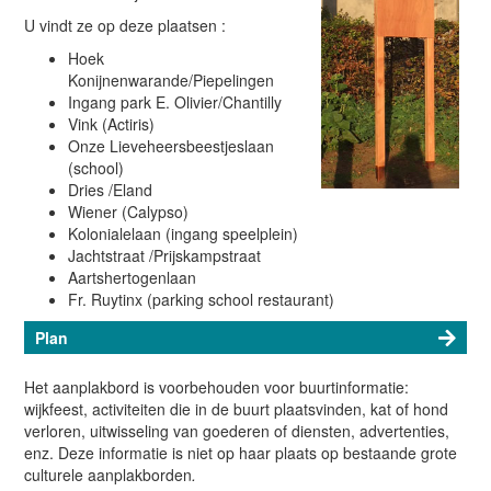
U vindt ze op deze plaatsen :
Hoek
Konijnenwarande/Piepelingen
Ingang park E. Olivier/Chantilly
Vink (Actiris)
Onze Lieveheersbeestjeslaan
(school)
Dries /Eland
Wiener (Calypso)
Kolonialelaan (ingang speelplein)
Jachtstraat /Prijskampstraat
Aartshertogenlaan
Fr. Ruytinx (parking school restaurant)
Plan
Het aanplakbord is voorbehouden voor buurtinformatie:
wijkfeest, activiteiten die in de buurt plaatsvinden, kat of hond
verloren, uitwisseling van goederen of diensten, advertenties,
enz. Deze informatie is niet op haar plaats op bestaande grote
culturele aanplakborden
.