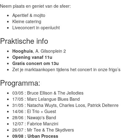
a
Neem plaats en geniet van de sfeer:
l
Aperitief & mojito
-
Kleine catering
b
Liveconcert in openlucht
o
s
Praktische info
v
o
Hooghuis
, A. Gilsonplein 2
o
Opening vanaf 11u
r
Gratis concert om 13u
d
Zet je marktaankopen tijdens het concert in onze frigo’s
e
.
Programma:
b
e
03/05
: Bruce Ellison & The Jellodies
/
17/05 : Marc Lelangue Blues Band
n
31/05 : Natacha Wuyts, Charles Loos, Patrick Deltenre
l
14/06 : El Trio + Guest
/
28/06 : Nawajo's Band
d
12/07 : Fabrice Manzini
a
26/07 :
Mr Tee & The Skydivers
g
09/08 : Urban Process