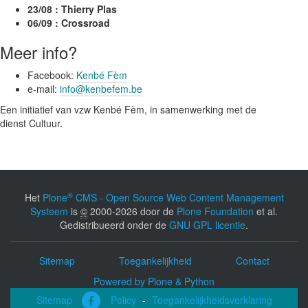
b
23/08 : Thierry Plas
o
06/09 : Crossroad
e
Meer info?
k
/
Facebook:
Kenbé Fèm
j
e-mail:
info@kenbefem.be
a
z
Een initiatief van vzw Kenbé Fèm, in samenwerking met de
z
dienst
Cultuur.
-
a
u
-
m
®
Het
Plone
CMS - Open Source Web Content Management
a
Systeem
is
©
2000-2026 door de
Plone Foundation
et al.
r
Gedistribueerd onder de
GNU GPL licentie
.
c
h
e
Sitemap
Toegankelijkheid
Contact
/
Powered by Plone & Python
2
0
Sitemap
Policy
-
Toegankelijkheidsverklaring