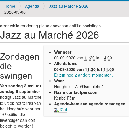
v
Home
Agenda
Jazz au Marché 2026
i
2026-09-06
g
a
t
error while rendering plone.abovecontenttitle.socialtags
i
Jazz au Marché 2026
o
n
h
Wanneer
Zondagen
t
06-09-2026
van
11:30
tot
14:00
t
die
Alle datums
p
06-09-2026
van
11:30
tot
14:00
s
swingen
Er zijn nog 2 andere momenten.
:
Waar
/
Van zondag 3 mei tot
Hooghuis - A. Gilsonplein 2
/
zondag 6 september
Naam contactpersoon
w
nodigt Jazz au Marché
Kenbé Fèm
a
je uit op het terras van
Agenda-item aan agenda toevoegen
t
het Hooghuis voor een
iCal
e
e
16
editie, die
r
levendiger dan ooit
m
belooft te worden!
a