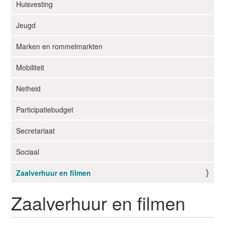
i
Huisvesting
g
Jeugd
a
t
Marken en rommelmarkten
i
e
Mobiliteit
Netheid
Participatiebudget
Secretariaat
Sociaal
Zaalverhuur en filmen
Zaalverhuur en filmen