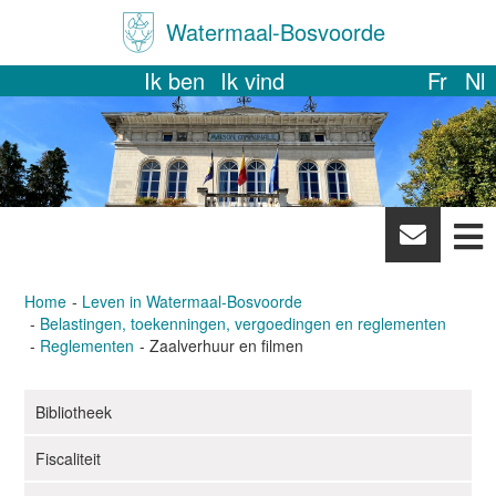
Watermaal-Bosvoorde
Ik ben
Ik vind
Fr
Nl
News
letter
Home
Leven in Watermaal-Bosvoorde
Belastingen, toekenningen, vergoedingen en reglementen
Reglementen
Zaalverhuur en filmen
Bibliotheek
N
a
Fiscaliteit
v