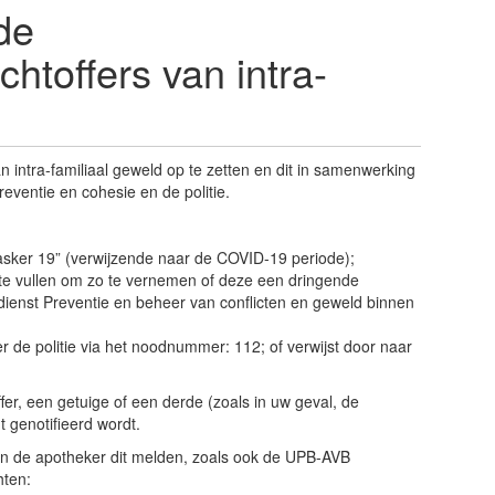
de
htoffers van intra-
ntra-familiaal geweld op te zetten en dit in samenwerking
eventie en cohesie en de politie.
sker 19” (verwijzende naar de COVID-19 periode);
 te vullen om zo te vernemen of deze een dringende
dienst Preventie en beheer van conflicten en geweld binnen
r de politie via het noodnummer: 112; of verwijst door naar
ffer, een getuige of een derde (zoals in uw geval, de
 genotifieerd wordt.
, kan de apotheker dit melden, zoals ook de UPB-AVB
hten: