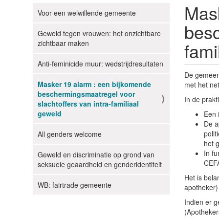
Mask
Voor een welwillende gemeente
N
besc
a
Geweld tegen vrouwen: het onzichtbare
v
zichtbaar maken
fami
i
g
Anti-feminicide muur: wedstrijdresultaten
a
De gemeent
Masker 19 alarm : een bijkomende
met het net
t
beschermingsmaatregel voor
i
In de prakt
slachtoffers van intra-familiaal
e
geweld
Een 
De a
poli
All genders welcome
het 
In f
Geweld en discriminatie op grond van
CEFA
seksuele geaardheid en genderidentiteit
Het is bela
WB: fairtrade gemeente
apotheker)
Indien er g
(Apothekers