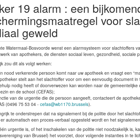
er 19 alarm : een bijkomen
hermingsmaatregel voor slac
liaal geweld
e Watermaal-Bosvoorde wenst een alarmsysteem voor slachtoffers van i
werk van apothekers, de diensten sociaal leven, gezondheid, sociale pr
ijk zou dit als volgt werken:
in nood verkerende persoon komt naar uw apotheek en vraagt een “ma
potheker stelt aan het slachtoffer voor om een eenvoudig document in
tiehulp nodig heeft of doorverwezen kan worden naar de gemeentelijke 
gezin en de school (CEFAS);
unctie van de urgentie die de persoon aangeeft, contacteert de apotheke
S (0496 75 53 04 -
cefas@wb1170.brussels
).
ngrijk te onderstrepen dat na signalement bij de politie door het slachto
 er automatisch een proces-verbaal opgesteld wordt en het signalement
één urgentie is, of het inschakelen van de politie niet noodzakelijk is
vereniging van Brussel) het voorziet, door volgende instanties in te lic