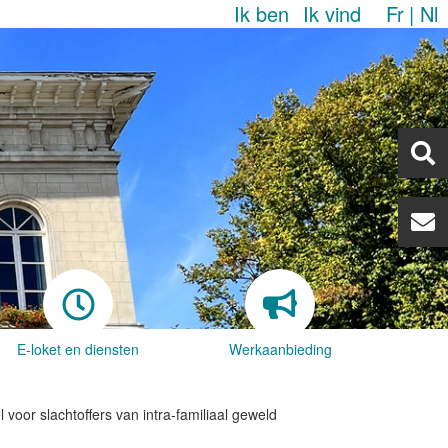
Ik ben
Ik vind
Fr
Nl
E-loket en diensten
Werkaanbieding
oor slachtoffers van intra-familiaal geweld