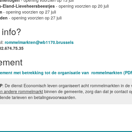
shertogen
- opening voorzien op 13 juli
s-Eland-Lieveheersbeestjes
- opening voorzien op 20 juli
m
- opening voorzien op 27 juli
aden
- opening voorzien op 27 juli
 info?
il:
rommelmarkten@wb1170.brussels
02.674.75.35
ement
ement met betrekking tot de organisatie van rommelmarkten (PD
P
: De dienst Economisch leven organiseert acht rommelmarkten in de 
en andere rommelmarkt
binnen de gemeente, zorg dan dat je contact o
dende tarieven en betalingsvoorwaarden.