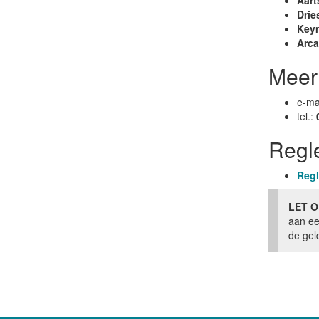
Aart
Drie
Key
Arc
Meer
e-ma
tel.:
Regl
Regl
LET O
aan e
de gel