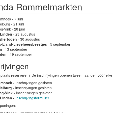
nda Rommelmarkten
mhoek - 7 juni
elburg - 21 juni
g-Vink - 28 juni
 Linden
- 23 augustus
shertogen
- 30 augustus
s-Eland-Lieveheersbeestjes
- 5 september
m
- 13 september
aden
- 19 september
rijvingen
ndplaats reserveren? De inschrijvingen openen twee maanden vóór elk
emhoek
- Inschrijvingen gesloten
delburg
- Inschrijvingen gesloten
og-Vink
- Inschrijvingen gesloten
 Linden
-
Inschrijvingsformulier
peningen: