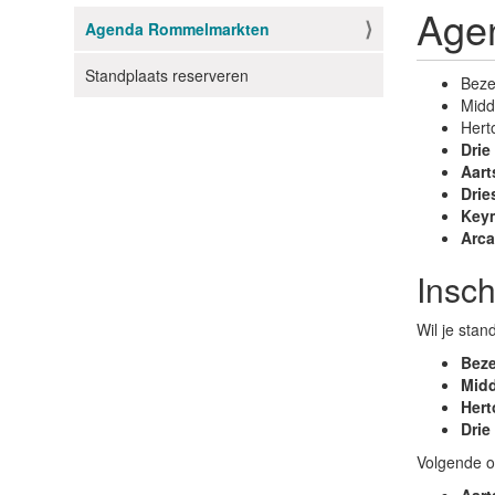
Age
Agenda Rommelmarkten
N
a
Standplaats reserveren
Beze
v
Midd
i
Herto
g
Drie
a
Aart
Drie
t
Key
i
Arc
e
Insch
Wil je sta
Bez
Mid
Hert
Drie
Volgende o