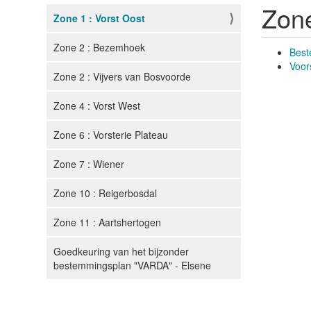
Zone
Zone 1 : Vorst Oost
N
a
Zone 2 : Bezemhoek
Best
v
Voor
i
Zone 2 : Vijvers van Bosvoorde
g
Zone 4 : Vorst West
a
t
Zone 6 : Vorsterie Plateau
i
e
Zone 7 : Wiener
Zone 10 : Reigerbosdal
Zone 11 : Aartshertogen
Goedkeuring van het bijzonder
bestemmingsplan "VARDA" - Elsene