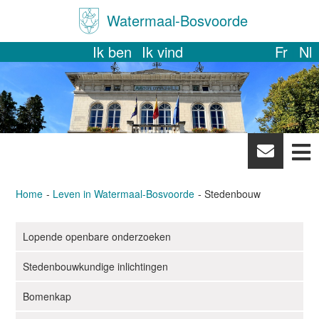
Watermaal-Bosvoorde
Ik ben
Ik vind
Fr
Nl
News
letter
Home
Leven in Watermaal-Bosvoorde
Stedenbouw
Lopende openbare onderzoeken
N
a
Stedenbouwkundige inlichtingen
v
i
Bomenkap
g