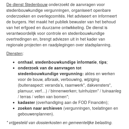
De dienst Stedenbouw
onderzoekt de aanvragen voor
stedenbouwkundige vergunningen, organiseert openbare
onderzoeken en overlegcomités. Het adviseert en informeert
de burgers. Het maakt het publiek bewuster van het behoud
van het erfgoed en duurzame ontwikkeling. De dienst is
verantwoordelijk voor controle en stedenbouwkundige
overtredingen en, brengt adviezen uit in het kader van
regionale projecten en raadplegingen over stadsplanning.
Diensten
:
onthaal
,
stedenbouwkundige informatie
,
tips
;
onderzoek van de aanvragen tot
stedenbouwkundige vergunning:
aktes en werken
voor de bouw, afbraak, verbouwing, wijziging
(buitenaspect: veranda’s, raamwerk*, dakvensters*,
plamuur, verf…) / binnenwerken; tuinhuizen* / tuinaanleg
/ terras / vellen van bomen*;
kadaster
(overhandiging aan de FOD Financiën);
zoeken naar archieven
(vergunningen, toelatingen en
gebouwenplannen).
*
vrijgesteld van dossierkosten en gemeentelijke belasting.