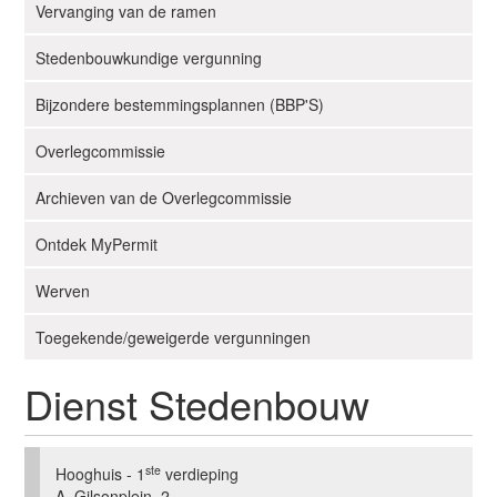
Vervanging van de ramen
a
t
Stedenbouwkundige vergunning
i
e
Bijzondere bestemmingsplannen (BBP'S)
Overlegcommissie
Archieven van de Overlegcommissie
Ontdek MyPermit
Werven
Toegekende/geweigerde vergunningen
Dienst Stedenbouw
ste
Hooghuis - 1
verdieping
A. Gilsonplein, 2