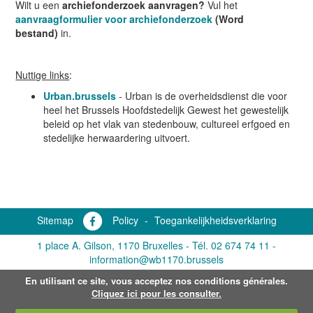
Wilt u een
archiefonderzoek aanvragen?
Vul het
aanvraagformulier voor archiefonderzoek
(Word
bestand)
in.
Nuttige links
:
Urban.brussels
- Urban is de overheidsdienst die voor
heel het Brussels Hoofdstedelijk Gewest het gewestelijk
beleid op het vlak van stedenbouw, cultureel erfgoed en
stedelijke herwaardering uitvoert.
Sitemap
Policy
-
Toegankelijkheidsverklaring
1 place A. Gilson, 1170 Bruxelles -
Tél. 02 674 74 11
-
information@wb1170.brussels
En utilisant ce site, vous acceptez nos conditions générales.
Cliquez ici pour les consulter.