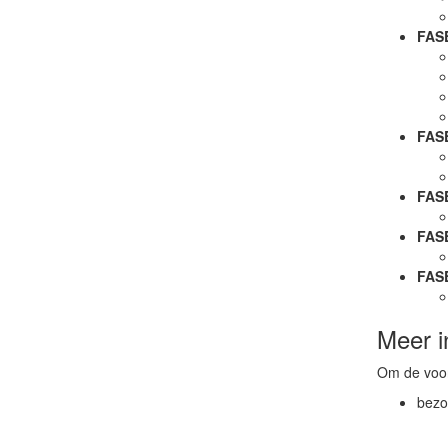
FASE
FASE
FAS
FASE
FASE
Meer i
Om de voor
bezo