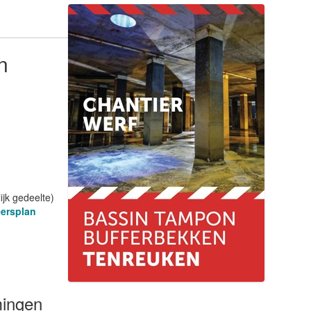
n
ijk gedeelte)
eersplan
mingen