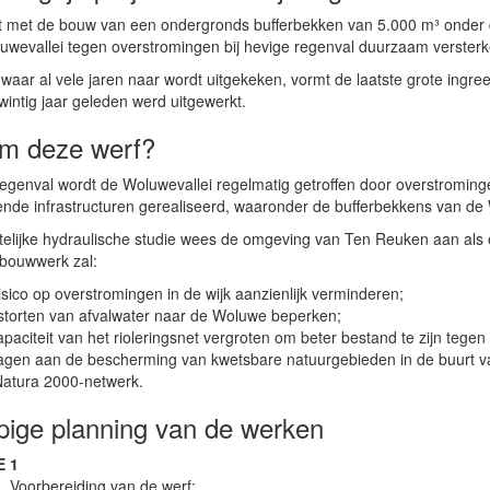
rt met de bouw van een ondergronds bufferbekken van 5.000 m³ onder 
uwevallei tegen overstromingen bij hevige regenval duurzaam versterk
, waar al vele jaren naar wordt uitgekeken, vormt de laatste grote ingr
intig jaar geleden werd uitgewerkt.
m deze werf?
 regenval wordt de Woluwevallei regelmatig getroffen door overstroming
llende infrastructuren gerealiseerd, waaronder de bufferbekkens van 
elijke hydraulische studie wees de omgeving van Ten Reuken aan als e
 bouwwerk zal:
risico op overstromingen in de wijk aanzienlijk verminderen;
storten van afvalwater naar de Woluwe beperken;
apaciteit van het rioleringsnet vergroten om beter bestand te zijn t
ragen aan de bescherming van kwetsbare natuurgebieden in de buurt 
Natura 2000-netwerk.
pige planning van de werken
E 1
Voorbereiding van de werf;