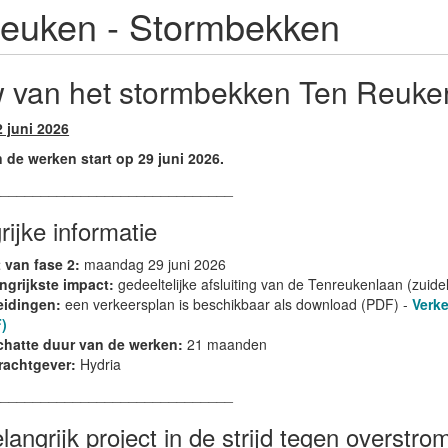
reuken - Stormbekken
 van het stormbekken Ten Reuke
 juni 2026
 de werken start op 29 juni 2026.
______________________________
rijke informatie
t van fase 2:
maandag 29 juni 2026
ngrijkste impact:
gedeeltelijke afsluiting van de Tenreukenlaan (zuidel
idingen:
een verkeersplan is beschikbaar als download (PDF) -
Verk
)
hatte duur van de werken:
21 maanden
achtgever:
Hydria
______________________________
langrijk project in de strijd tegen overstro