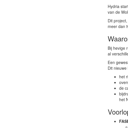
Hydria sta
van de Wol
Dit project
meer dan tw
Waaro
Bij hevige
al verschi
Een gewest
Dit nieuwe
het 
over
de c
bijd
het 
Voorlo
FAS