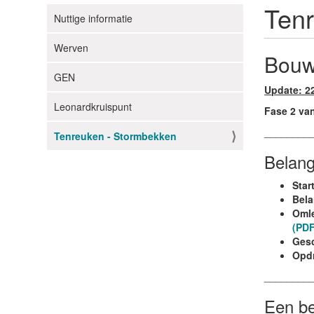
Ten
Nuttige informatie
N
a
Werven
v
Bouw
i
GEN
g
Update: 22
Leonardkruispunt
a
Fase 2 van
t
________
Tenreuken - Stormbekken
i
Belang
e
Star
Bela
Omle
(PDF
Gesc
Opdr
________
Een be