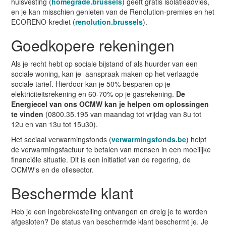
huisvesting (
homegrade.brussels
) geeft gratis isolatieadvies,
en je kan misschien genieten van de Renolution-premies en het
ECORENO-krediet (
renolution.brussels
).
Goedkopere rekeningen
Als je recht hebt op sociale bijstand of als huurder van een
sociale woning, kan je aanspraak maken op het verlaagde
sociale tarief. Hierdoor kan je 50% besparen op je
elektriciteitsrekening en 60-70% op je gasrekening.
De
Energiecel van ons OCMW kan je helpen om oplossingen
te vinden
(0800.35.195 van maandag tot vrijdag van 8u tot
12u en van 13u tot 15u30).
Het sociaal verwarmingsfonds (
verwarmingsfonds.be
) helpt
de verwarmingsfactuur te betalen van mensen in een moeilijke
financiële situatie. Dit is een initiatief van de regering, de
OCMW's en de oliesector.
Beschermde klant
Heb je een ingebrekestelling ontvangen en dreig je te worden
afgesloten? De status van beschermde klant beschermt je. Je