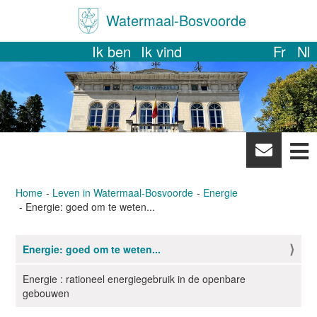
Watermaal-Bosvoorde
Ik ben
Ik vind
Fr
Nl
News
letter
Home
Leven in Watermaal-Bosvoorde
Energie
Energie: goed om te weten...
Energie: goed om te weten...
N
a
Energie : rationeel energiegebruik in de openbare
v
gebouwen
i