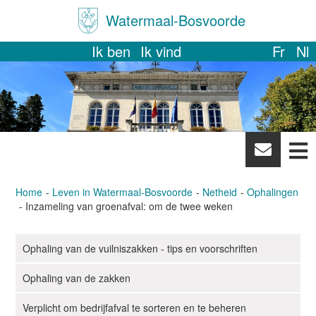
Watermaal-Bosvoorde
Ik ben
Ik vind
Fr
Nl
News
letter
Home
Leven in Watermaal-Bosvoorde
Netheid
Ophalingen
Inzameling van groenafval: om de twee weken
Ophaling van de vuilniszakken - tips en voorschriften
N
a
Ophaling van de zakken
v
i
Verplicht om bedrijfafval te sorteren en te beheren