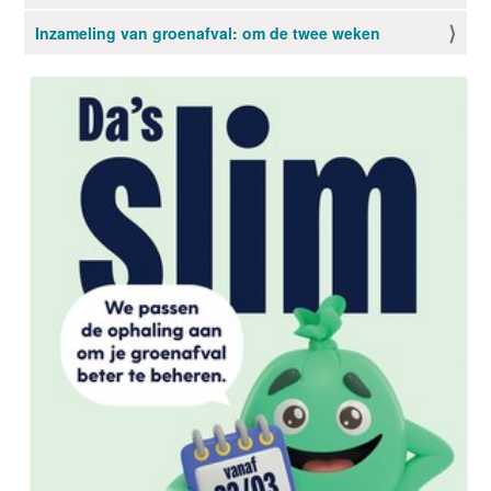
g
Inzameling van groenafval: om de twee weken
a
t
i
e