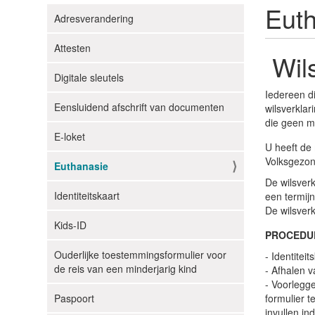
Eut
Adresverandering
N
a
Attesten
v
Wils
i
Digitale sleutels
g
Iedereen di
Eensluidend afschrift van documenten
a
wilsverkla
die geen m
t
E-loket
i
U heeft de 
e
Volksgezon
Euthanasie
De wilsver
Identiteitskaart
een termijn
De wilsverk
Kids-ID
PROCEDU
Ouderlijke toestemmingsformulier voor
- Identiteit
de reis van een minderjarig kind
- Afhalen v
- Voorlegge
Paspoort
formulier t
invullen in