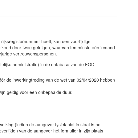
en rijksregisternummer heeft, kan een voortijdige
rtekend door twee getuigen, waarvan ten minste één iemand
erjarige vertrouwenspersonen.
ntelijke administratie) in de database van de FOD
vóór de inwerkingtreding van de wet van 02/04/2020 hebben
zijn geldig voor een onbepaalde duur.
lking (indien de aangever fysiek niet in staat is het
erlijden van de aangever het formulier in zijn plaats