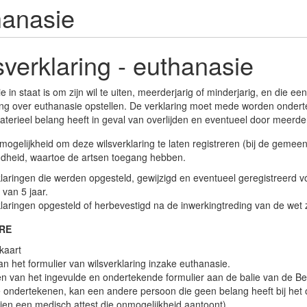
hanasie
verklaring - euthanasie
e in staat is om zijn wil te uiten, meerderjarig of minderjarig, en die e
ring over euthanasie opstellen. De verklaring moet mede worden onde
aterieel belang heeft in geval van overlijden en eventueel door meerd
mogelijkheid om deze wilsverklaring te laten registreren (bij de gemee
dheid, waartoe de artsen toegang hebben.
klaringen die werden opgesteld, gewijzigd en eventueel geregistreerd 
 van 5 jaar.
laringen opgesteld of herbevestigd na de inwerkingtreding van de wet 
RE
skaart
an het formulier van wilsverklaring inzake euthanasie.
n van het ingevulde en ondertekende formulier aan de balie van de Bevo
e ondertekenen, kan een andere persoon die geen belang heeft bij het ov
dien een medisch attest die onmogelijkheid aantoont).